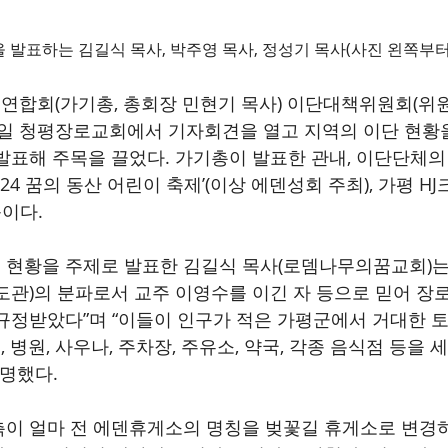
 발표하는 김길식 목사, 박주영 목사, 정성기 목사(사진 왼쪽부터
합회(가기총, 총회장 민현기 목사) 이단대책위원회(위
 26일 청평장로교회에서 기자회견을 열고 지역의 이단 현황
발표해 주목을 끌었다. 가기총이 발표한 관내, 이단단체의 
024 꿈의 동산 어린이 축제’(이상 에덴성회 주최), 가평 H
등이다.
 현황을 주제로 발표한 김길식 목사(로뎀나무의꿈교회)는
도관)의 분파로서 교주 이영수를 이긴 자 등으로 믿어 장
규정받았다”며 “이들이 인구가 적은 가평군에서 거대한 
병원, 사우나, 주차장, 주유소, 약국, 각종 음식점 등을 
설명했다.
이 얼마 전 에덴휴게소의 명칭을 벚꽃길 휴게소로 변경