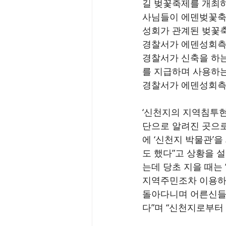
길 벚꽃축제를 개최하
사님들이 에덴벚꽃축
성회가 관계된 벚꽃축
경찰서가 에덴성회측의
경찰서가 신축을 하는
를 지급하며 사용하는
경찰서가 에덴성회측 
‘신천지의 지역침투현
단으로 알려진 곳으로
에 ‘신천지 박물관’
도 했다”고 상황을 
는데 당초 지을 때는
지역주민조차 이용하지
돌아다니며 어른신들 
다”며 “신천지로부터