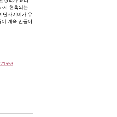
에덴성회가 교리
까지 현혹되는 
 이단사이비가 유
들이 게속 만들어
=21553