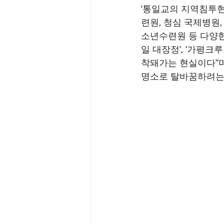
‘통일교의 지역침투현
련원, 청심 국제병원
소년수련원 등 다양한
일 대장정’, ‘가평
착돼가는 현실이다”며
명소로 탈바꿈하려는 