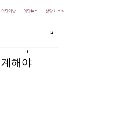
이단예방
이단뉴스
상담소 소식
경계해야