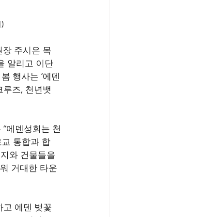
)
원장 주시은 목
을 알리고 이단 
봄 행사는 ‘에덴
J크루즈, 천년뱃
 “에덴성회는 천
로교 통합과 합
토지와 건물들을 
세워 거대한 타운
하고 에덴 벚꽃