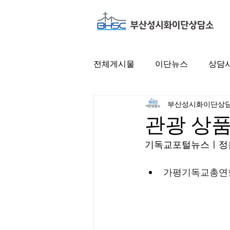
전체게시물
이단뉴스
상담
부산성시화이단상
관광 상품
기독교포털뉴스ㅣ정
가평기독교총연합회