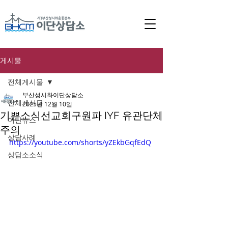
게시물
전체게시물
부산성시화이단상담소
전체게시물
2025년 12월 10일
기쁜소식선교회구원파 IYF 유관단체
이단뉴스
주의
상담사례
https://youtube.com/shorts/yZEkbGqfEdQ
상담소소식