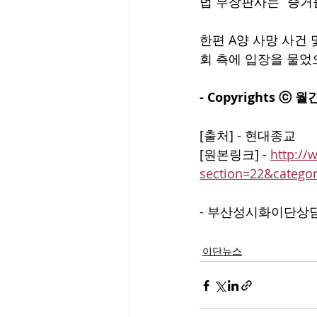
법 부장판사는 “증거
한편 A양 사망 사건
회 측에 입장을 물었
- Copyrights ⓒ
[출처] - 현대종교
[원본링크] - 
http://
section=22&categ
- 부산성시화이단상담소 
이단뉴스