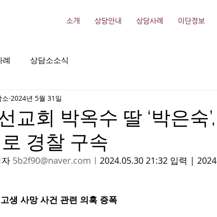
소개
상담안내
상담사례
이단정보
사례
상담소소식
담소
2024년 5월 31일
교회 박옥수 딸 ‘박은숙’,
로 경찰 구속
자 
5b2f90@naver.com
ㅣ
2024.05.30 21:32 입력 | 2024
고생 사망 사건 관련 의혹 증폭