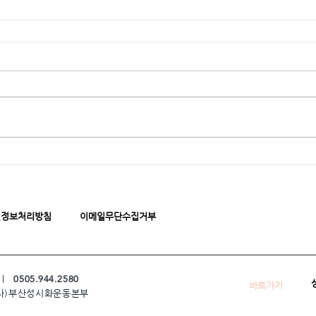
인정보처리방침
이메일무단수집거부
 ㅣ
0505.944.2580
바로가기
 (사)부산성시화운동본부