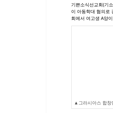
기쁜소식선교회(기소선
이 아동학대 혐의로 
회에서 여고생 A양이
▲그라시아스 합창단