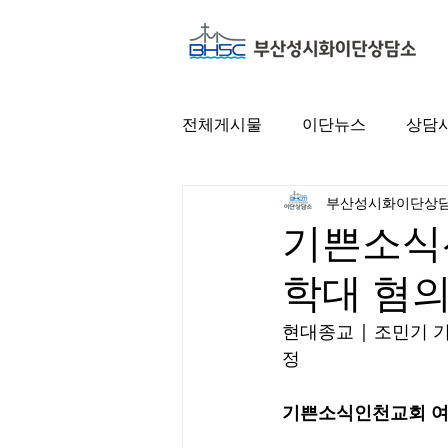
전체게시물
이단뉴스
상담
부산성시화이단상
기쁜소식선
학대 혐의
현대종교 | 조민기 기
정
기쁜소식인천교회 여