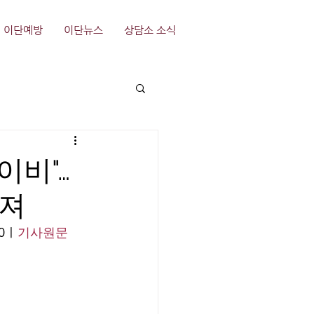
이단예방
이단뉴스
상담소 소식
이비"…
어져
00ㅣ
기사원문