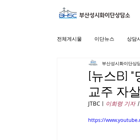
전체게시물
이단뉴스
상담
부산성시화이단상
[뉴스B]
교주 자살
JTBCㅣ
이희령 기자
https://www.youtube