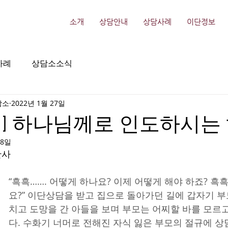
소개
상담안내
상담사례
이단정보
사례
상담소소식
담소
2022년 1월 27일
] 하나님께로 인도하시는
18일
간사
“흑흑……. 어떻게 하나요? 이제 어떻게 해야 하죠? 흑흑
요?” 이단상담을 받고 집으로 돌아가던 길에 갑자기 부
치고 도망을 간 아들을 보며 부모는 어찌할 바를 모르
다. 수화기 너머로 전해진 자식 잃은 부모의 절규에 상