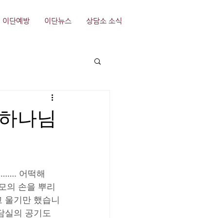
이단예방
이단뉴스
상담소 소식
 하나님
……. 어떡해
모의 손을 뿌리
고 울기만 했습니
담실의 공기도 