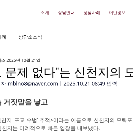
소개
상담안내
상담사례
이단정보
사례
상담소소식
담소
2025년 10월 21일
 문제 없다”는 신천지의 
자 
mblno8@naver.com
ㅣ2025.10.21 08:49 입력
 거짓말을 낳고 
<신천지 ‘포교 수법’ 추적>이라는 이름으로 신천지의 모략포
신천지는 이례적으로 빠른 입장을 내보냈다.