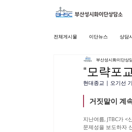
전체게시물
이단뉴스
상담
부산성시화이단상
“모략포교
현대종교 | 오기선 기
거짓말이 계속
지난여름, JTBC가 
문제성을 보도하자 