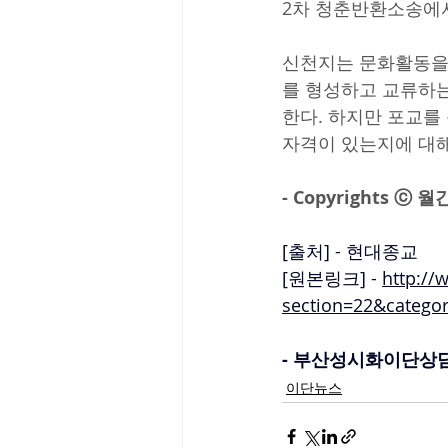
2차 청춘반환소송에서
신천지는 문화활동을 
를 형성하고 교류하는
한다. 하지만 포교를
자격이 있는지에 대해
- Copyrights 
[출처] - 현대종교
[원본링
크] - 
http://
section=22&categ
- 부산성시화이단상담소 
이단뉴스