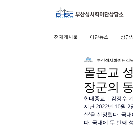
전체게시물
이단뉴스
상담
부산성시화이단상
몰몬교 성
장군의 
현대종교 | 김정수 기
지난 2022년 10월
산’을 선정했다. 국
다. 국내에 두 번째