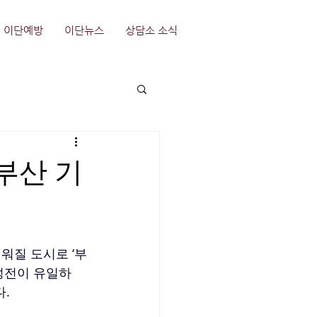
이단예방
이단뉴스
상담소 소식
 부산 기
세워질 도시로 ‘부
 성전이 유일하
다.