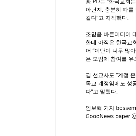
황 PD는 “한국교회는
아닌지, 충분히 따를
같다”고 지적했다.
조믿음 바른미디어 대
한데 아직은 한국교회
어 “이단이 너무 많
은 모임에 참여를 유
김 선교사도 “계정 
독교 계정임에도 성공
다”고 말했다.
임보혁 기자 
bossem
GoodNews paper ⓒ