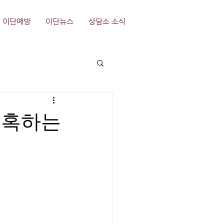
이단예방
이단뉴스
상담소 소식
미혹하는