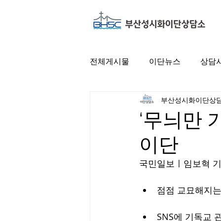
전체게시물
이단뉴스
상담
부산성시화이단상
‘무늬만 
이단
국민일보ㅣ
임보혁 기
점점 교묘해지는
SNS에 기독교 