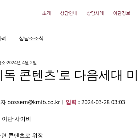
소개
상담안내
상담사례
이단정보
사례
상담소소식
담소
2024년 4월 2일
기독 콘텐츠’로 다음세대 
자 
bossem@kmib.co.kr
ㅣ
입력
 : 
2024-03-28 03:03
 이단·사이비
관련 콘텐츠로 위장