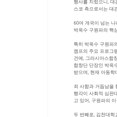
행사를 치렀으니, 대
스코 측으로서는 대관
60여 개국이 넘는 
박옥수 구원파의 핵
특히 박옥수 구원파의
캠프의 주요 프로그램
건에, 그라시아스합창
합창단 단장인 박옥수
받으며, 현재 아동학
죄 사함과 거듭남을
행각이 사회적 심판대
고 있어, 구원파의 
두 번째로, 김천대학