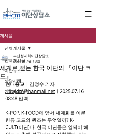
게시물
전체게시물
부산성시화이단상담소
전체게시물
2025년 7월 18일
세계로 뻗는 한국 이단의 『이단 코
이단뉴스
드』
상담사례
현대종교 | 김정수 기자 
상담소소식
rlawjdtn@hanmail.net
ㅣ2025.07.16 
08:48 입력
K-POP, K-FOOD에 앞서 세계화를 이룬 
한류 코드의 원조는 무엇일까? K-
CULT(이단)다. 한국 이단들은 일찍이 해