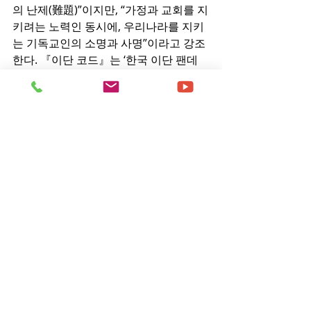
의 난제(難題)”이지만, “가정과 교회를 지
키려는 노력인 동시에, 우리나라를 지키
는 기독교인의 소명과 사명”이라고 강조
한다. 『이단 코드』는 ‘한국 이단 팬데
믹 시대’라고 불리는 이 시대에 이단의 핵
심 코드를 명확히 잡아, 이단을 바로 진단
하고 파악할 수 있는 강력한 영적 백신을 
접종해 준다.
- Copyrights ⓒ 월간 「현대종교」 허
락없이 무단 전재 및 재배포금지 -
[출처] - 현대종교
[원본링크] - 
http://www.hdjk.co.kr/news/view.html
?
section=22&category=42290&item=&
no=20670