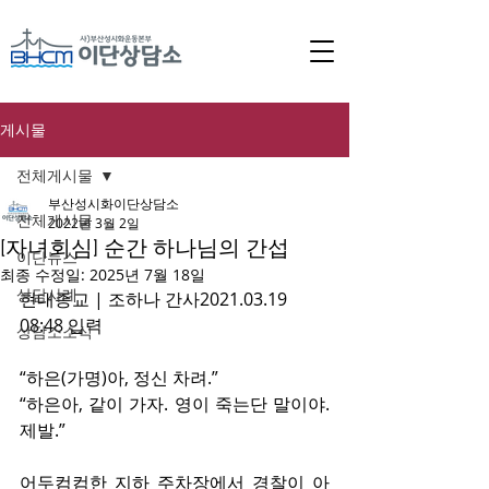
게시물
전체게시물
부산성시화이단상담소
전체게시물
2022년 3월 2일
[자녀회심] 순간 하나님의 간섭
이단뉴스
최종 수정일:
2025년 7월 18일
상담사례
현대종교 | 조하나 간사2021.03.19 
08:48 입력
상담소소식
“하은(가명)아, 정신 차려.”
“하은아, 같이 가자. 영이 죽는단 말이야. 
제발.”
어두컴컴한 지하 주차장에서 경찰이 아