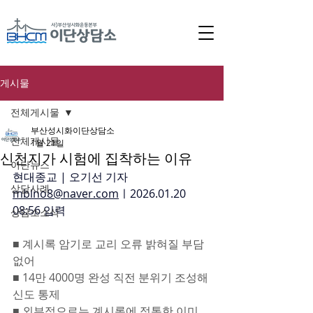
게시물
전체게시물
부산성시화이단상담소
전체게시물
1월 21일
신천지가 시험에 집착하는 이유
이단뉴스
현대종교 | 오기선 기자 
상담사례
mblno8@naver.com
ㅣ2026.01.20 
08:56 입력
상담소소식
■ 계시록 암기로 교리 오류 밝혀질 부담 
없어
■ 14만 4000명 완성 직전 분위기 조성해 
신도 통제
■ 외부적으로는 계시록에 정통한 이미