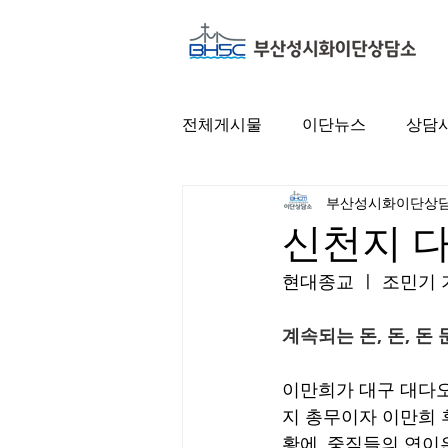
전체게시물
이단뉴스
상담
부산성시화이단상
신천지 
현대종교 ㅣ 조민기 
계속되는 돈, 돈, 돈
이만희가 대구 대다오
지 총무이자 이만희 
황에, 중직들의 연이