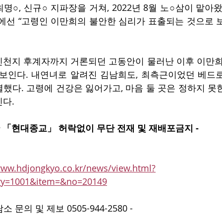
○, 신규○ 지파장을 거쳐, 2022년 8월 노○삼이 맡아
에선 “고령인 이만희의 불안한 심리가 표출되는 것으로 보
천지 후계자까지 거론되던 고동안이 물러난 이후 이만희가
 보인다. 내연녀로 알려진 김남희도, 최측근이었던 베드
했다. 고령에 건강은 잃어가고, 마음 둘 곳은 정하지 못한
다.
월간 「현대종교」 허락없이 무단 전재 및 재배포금지 -​ ​​ 
www.hdjongkyo.co.kr/news/view.html?
ory=1001&item=&no=20149
문의 및 제보 0505-944-2580 -