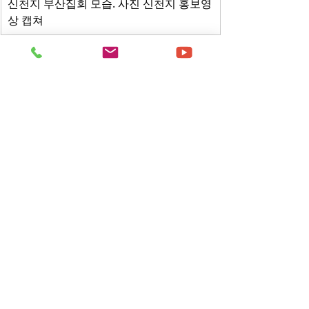
신천지 부산집회 모습. 사진 신천지 홍보영
상 캡쳐
<저작권자ⓒ한국기독신문 & 
www.kcnp.com
 무단전재-재배포금지. >
[출처] - 한국기독신문
[원본링크] - 
https://www.kcnp.com/news/view.ph
p?no=8806#none
;
- 부산성시화이단상담소 문의 및 제보 
0505-944-2580 -
이단뉴스
댓글