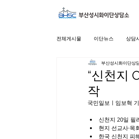
전체게시물
이단뉴스
상담
부산성시화이단상
“신천지 
작
국민일보ㅣ
임보혁 
신천지 20일 필
현지 선교사·목회
한국 신천지 피