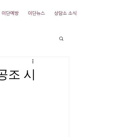
이단예방
이단뉴스
상담소 소식
 공조 시