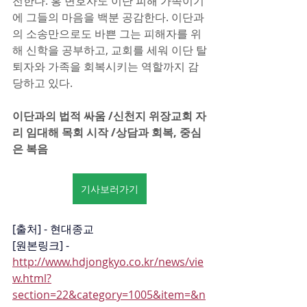
전한다. 홍 변호사도 이단 피해 가족이기
에 그들의 마음을 백분 공감한다. 이단과
의 소송만으로도 바쁜 그는 피해자를 위
해 신학을 공부하고, 교회를 세워 이단 탈
퇴자와 가족을 회복시키는 역할까지 감
당하고 있다.
이단과의 법적 싸움 /신천지 위장교회 자
리 임대해 목회 시작 /상담과 회복, 중심
은 복음
기사보러가기
[출처] - 현대종교
[원본링크] - 
http://www.hdjongkyo.co.kr/news/vie
w.html?
section=22&category=1005&item=&n