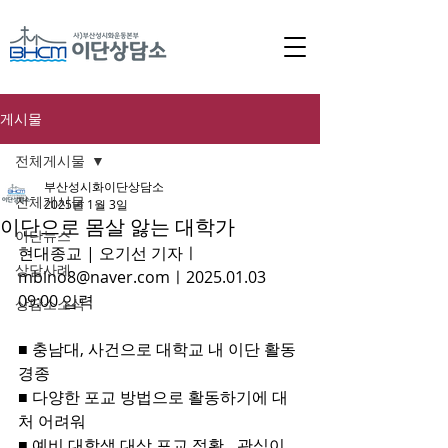
게시물
전체게시물
부산성시화이단상담소
전체게시물
2025년 1월 3일
이단으로 몸살 앓는 대학가
이단뉴스
현대종교 | 오기선 기자ㅣ
상담사례
mblno8@naver.com
ㅣ
2025.01.03 
09:00 입력
상담소소식
■ 충남대, 사건으로 대학교 내 이단 활동 
경종
■ 다양한 포교 방법으로 활동하기에 대
처 어려워
■ 예비 대학생 대상 포교 정황…관심이 