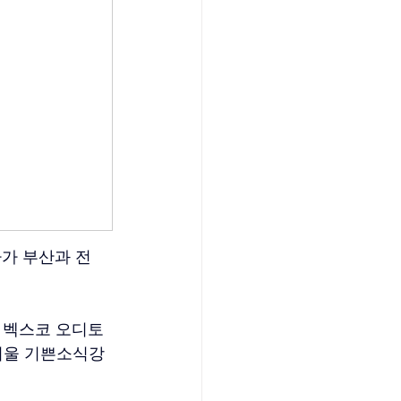
가 부산과 전
 벡스코 오디토
 서울 기쁜소식강