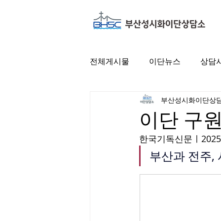
전체게시물
이단뉴스
상담
부산성시화이단상
이단 구원
한국기독신문ㅣ2025.09
부산과 전주,