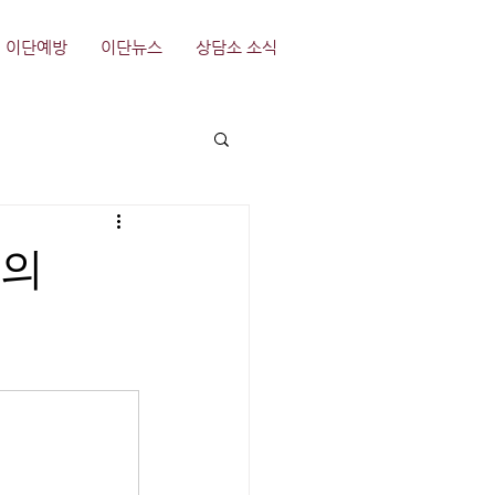
이단예방
이단뉴스
상담소 소식
주의