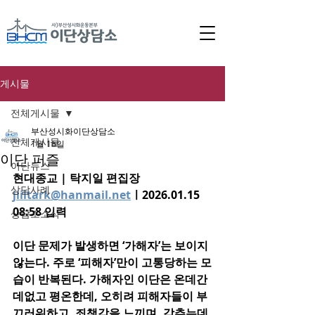
게시물
전체게시물
부산성시화이단상담소
전체게시물
1월 16일
이단 퍼즐
이단뉴스
현대종교 | 탁지일 편집장 
상담사례
jiiltark@hanmail.net
ㅣ2026.01.15 
08:58 입력
상담소소식
이단 문제가 발생하면 ‘가해자’는 보이지 
않는다. 주로 ‘피해자’만이 고통당하는 모
습이 반복된다. 가해자인 이단은 온데간
데없고 평온한데, 오히려 피해자들이 부
끄러워하고, 죄책감을 느끼며, 감추는데 