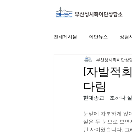
전체게시물
이단뉴스
상담
부산성시화이단상
[자발적회
다림
현대종교ㅣ조하나 실장ㅣ2
눈앞에 차분하게 앉아
실은 두 눈으로 보면
던 사이였습니다. 그