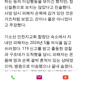
하는 등의 이상행동을 보이긴 했지만, 정
신질환으로 보지는 않았다고 진술했다. 
사망 당시 피해자 손목에 감겨 있던 것은 
거즈처럼 보였고, 끈이나 줄은 아니었다
고 주장했다.
기소선 인천지교회 합창단 숙소에서 지
내던 피해자는 2024년 5월 의식을 잃고 
쓰러졌다. 119 신고를 받고 출동한 경찰
과 구조대가 도착했을 당시, 피해자는 온
몸에 멍과 손목 결박 흔적이 있는 상태였
으며, 병원으로 이송됐으나 끝내 숨졌다. 
이 사건은 오는 7월 25일 결심공판을 앞
두고 있다.
- Copyrights ⓒ 월간 「현대종교」 허
락없이 무단 전재 및 재배포금지 -
[출처] - 현대종교