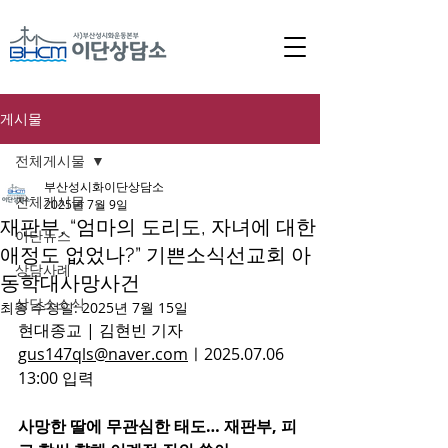
게시물
전체게시물
부산성시화이단상담소
전체게시물
2025년 7월 9일
재판부, “엄마의 도리도, 자녀에 대한
이단뉴스
애정도 없었나?” 기쁜소식선교회 아
상담사례
동학대사망사건
상담소소식
최종 수정일:
2025년 7월 15일
현대종교 | 김현빈 기자 
gus147qls@naver.com
ㅣ
2025.07.06 
13:00 입력
사망한 딸에 무관심한 태도… 재판부, 피