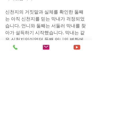
신천지의 거짓말과 실체를 확인한 둘째
는 아직 신천지를 믿는 막내가 걱정되었
습니다. 언니와 둘째는 서둘러 막내를 찾
아가 설득하기 시작했습니다. 막내는 같
은 신천지인이었던 둘째 언니의 변화에 
놀랐습니다. 무엇이 언니를 이렇게 바꿔 
놓았는지 궁금하기도 했습니다. 유일한 
가족이자 엄마와도 같았던 큰 언니와, 둘
째 언니의 간절한 설득에 막내도 상담을 
들어보기로 결정했습니다.
이제는 큰 언니뿐 아니라 둘째도 막내의 
보호자로 함께 상담을 들었습니다. 막내
는 6000년 만에 신천지에 계시된 말씀이 
사실은 과거 이만희 교주가 몸담았던 신
앙촌과 장막성전의 교리를 베낀 것에 불
과하다는 것을 깨닫고는 탈퇴를 결심했