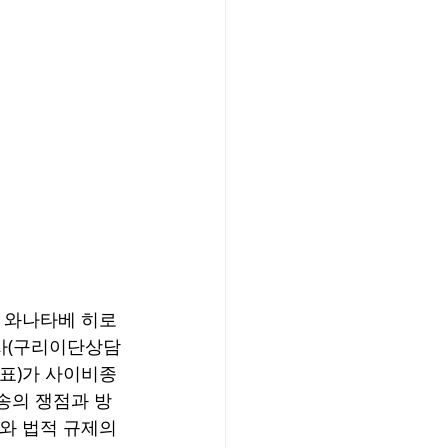
과 와나타베 히로
목사(구리이단상담
대표)가 사이비종
송의 쟁점과 방
와 법적 규제의 