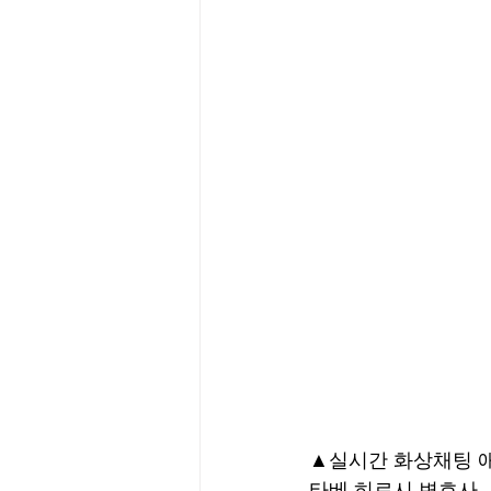
▲실시간 화상채팅 애
타베 히로시 변호사  