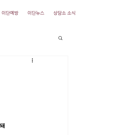
이단예방
이단뉴스
상담소 소식
 돼