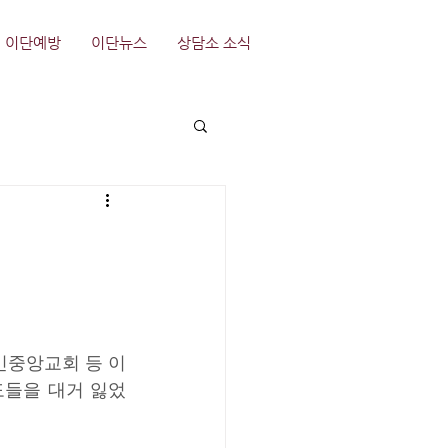
이단예방
이단뉴스
상담소 소식
민중앙교회 등 이
도들을 대거 잃었