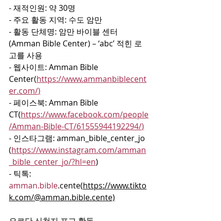
- 재적인원: 약 30명
- 주요 활동 지역: 수도 암만
- 활동 단체명: 암만 바이블 센터
(Amman Bible Center) – ‘abc’ 적힌 로
고를 사용
- 웹사이트: Amman Bible 
Center(
https://www.ammanbiblecent
er.com/
)
- 페이스북: Amman Bible 
CT(
https://www.facebook.com/people
/Amman-Bible-CT/61555944192294/
)
- 인스타그램: amman_bible_center_jo 
(
https://www.instagram.com/amman
_bible_center_jo/?hl=en
)
- 틱톡: 
amman.bible
.cente(
https://www.tikto
k.com/@amman.bible.cente)