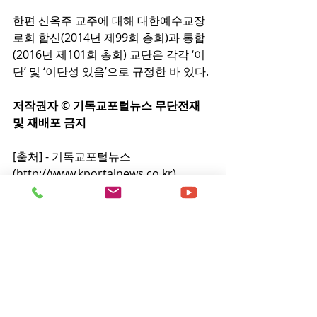
한편 신옥주 교주에 대해 대한예수교장
로회 합신(2014년 제99회 총회)과 통합
(2016년 제101회 총회) 교단은 각각 ‘이
단’ 및 ‘이단성 있음’으로 규정한 바 있다.
저작권자 © 기독교포털뉴스 무단전재 
및 재배포 금지
[출처] - 
기독교포털뉴스
(
http://www.kportalnews.co.kr
)
[원본링크] - 
https://www.kportalnews.co.kr/news/
articleView.html?idxno=21674
- 부산성시화이단상담소 문의 및 제보 
0505-944-2580 -
이단뉴스