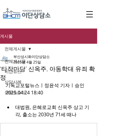
게시물
전체게시물
부산성시화이단상담소
전체게시물
2025년 4월 25일
‘타작마당’ 신옥주, 아동학대 유죄 확
이단뉴스
정
상담사례
기독교포털뉴스ㅣ
정윤석 기자ㅣ승인 
상담소소식
2025.04.24 18:40
대법원, 은혜로교회 신옥주 상고 기
각, 출소는 2030년 71세 때나