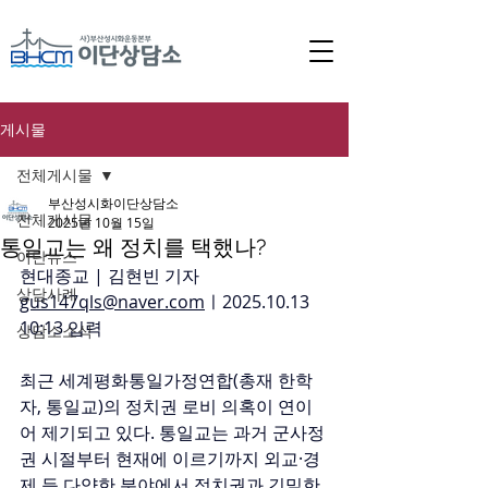
게시물
전체게시물
부산성시화이단상담소
전체게시물
2025년 10월 15일
통일교는 왜 정치를 택했나?
이단뉴스
현대종교 | 김현빈 기자 
상담사례
gus147qls@naver.com
ㅣ2025.10.13 
10:13 입력 
상담소소식
최근 세계평화통일가정연합(총재 한학
자, 통일교)의 정치권 로비 의혹이 연이
어 제기되고 있다. 통일교는 과거 군사정
권 시절부터 현재에 이르기까지 외교·경
제 등 다양한 분야에서 정치권과 긴밀한 