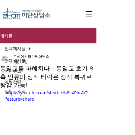
게시물
전체게시물
부산성시화이단상담소
전체게시물
3월 13일
통일교를 파헤치다 – 통일교 초기 의
이단뉴스
혹 인류의 성적 타락은 성적 복귀로
상담사례
탕감 가능!
상담소소식
https://youtube.com/shorts/zh8liXPbrAY?
feature=share