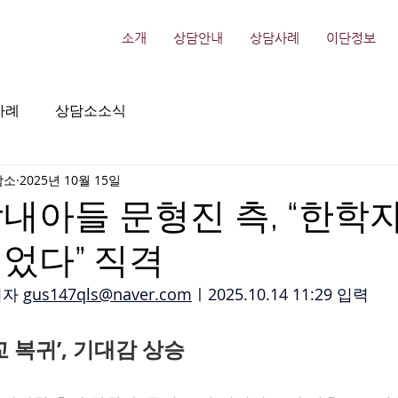
소개
상담안내
상담사례
이단정보
사례
상담소소식
담소
2025년 10월 15일
내아들 문형진 측, “한학
었다” 직격
자 
gus147qls@naver.com
ㅣ2025.10.14 11:29 입력 
 복귀’, 기대감 상승