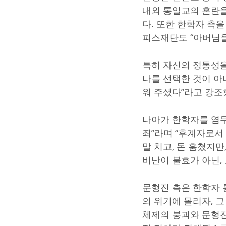
내외 통일교의 혼란을
다. 또한 한학자 측을
피스재단도 “아버님을
특히 자신의 정통성을
나를 선택한 것이 아
워 주셨다”라고 강조
나아가 한학자를 염두
죄”라며 “후계자로서 
말 치고, 돈 훔쳤지만
비난이 불효가 아닌,
문형진 측은 한학자 
의 위기에 몰리자, 그
체제의 붕괴와 문형진