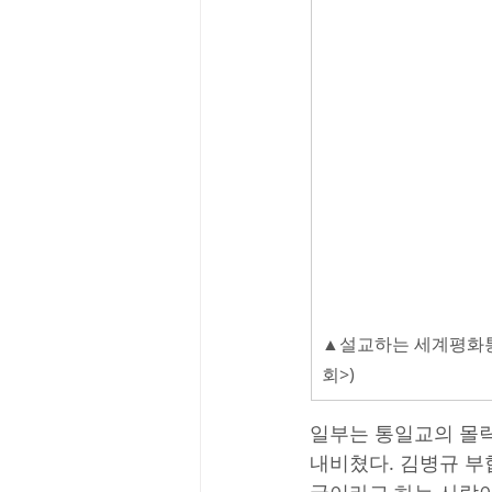
▲설교하는 세계평화통
회>)
일부는 통일교의 몰락
내비쳤다. 김병규 부