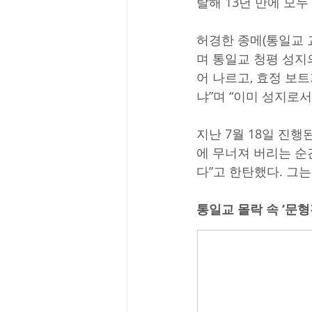
탈해 13년 만에 모
허경한 종메(통일교 교
며 통일교 청평 성지
어 나르고, 효정 보트
냐”며 “이미 성지로
지난 7월 18일 진
에 무너져 버리는 순
다”고 한탄했다. 그
통일교 몰락 속 ‘문형