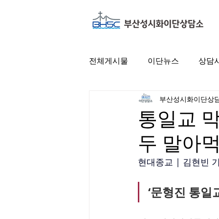
전체게시물
이단뉴스
상담
부산성시화이단상
통일교 막
두 말아먹
현대종교 | 김현빈 기
‘문형진 통일교