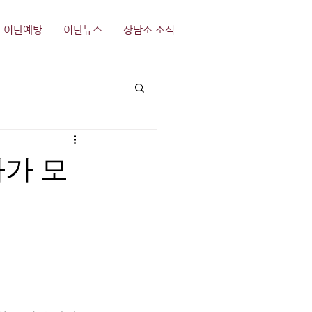
이단예방
이단뉴스
상담소 소식
자가 모