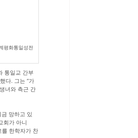
세계평화통일성전 
와 통일교 간부
다. 그는 “가
독생녀와 측근 간
지금 망하고 있
교회가 아니
교를 한학자가 찬