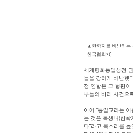
▲한학자를 비난하는 
한국협회>))
세계평화통일성전 권영
들을 강하게 비난했다
정 연합은 그 형편이
부들의 비리 사건으로
이어 “통일교라는 이
는 것은 독생녀(한학
다”라고 목소리를 높