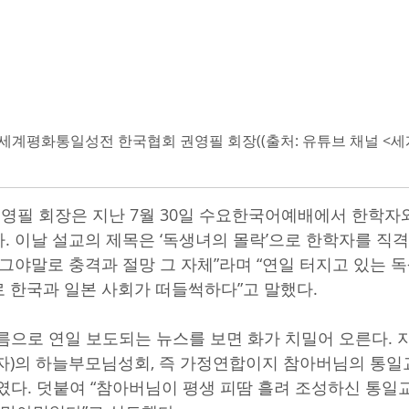
세계평화통일성전 한국협회 권영필 회장((출처: 유튜브 채널 <
필 회장은 지난 7월 30일 수요한국어예배에서 한학자
. 이날 설교의 제목은 ‘독생녀의 몰락’으로 한학자를 직격했
 그야말로 충격과 절망 그 자체”라며 “연일 터지고 있는 
 한국과 일본 사회가 떠들썩하다”고 말했다.
름으로 연일 보도되는 뉴스를 보면 화가 치밀어 오른다. 
자)의 하늘부모님성회, 즉 가정연합이지 참아버님의 통일
였다. 덧붙여 “참아버님이 평생 피땀 흘려 조성하신 통일