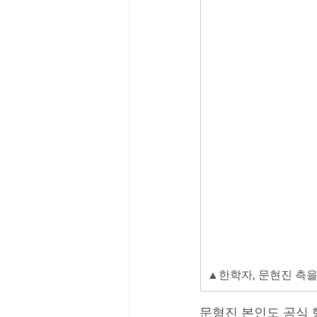
▲한학자, 문현진 측
문형진 본인도 공식 