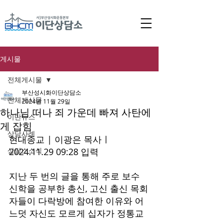
게시물
전체게시물
부산성시화이단상담소
전체게시물
2024년 11월 29일
하나님 떠나 죄 가운데 빠져 사탄에
이단뉴스
게 잡힘
상담사례
현대종교 | 이광은 목사ㅣ
상담소소식
2024.11.29 09:28 입력 
지난 두 번의 글을 통해 주로 보수 
신학을 공부한 총신, 고신 출신 목회
자들이 다락방에 참여한 이유와 어
느덧 자신도 모르게 십자가 정통교