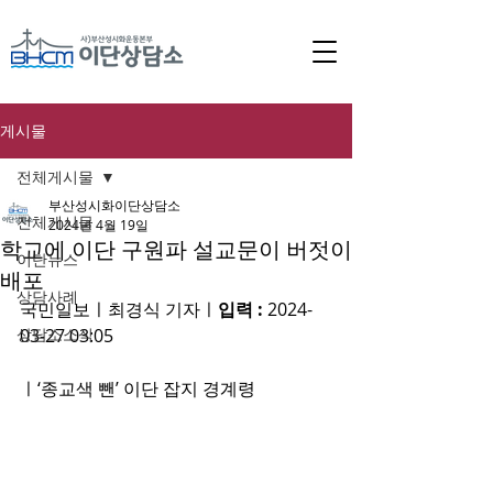
게시물
전체게시물
부산성시화이단상담소
전체게시물
2024년 4월 19일
학교에 이단 구원파 설교문이 버젓이
이단뉴스
배포
상담사례
국민일보ㅣ최경식 기자ㅣ
입력 : 
2024-
상담소소식
03-27 03:05
ㅣ
‘종교색 뺀’ 이단 잡지 경계령