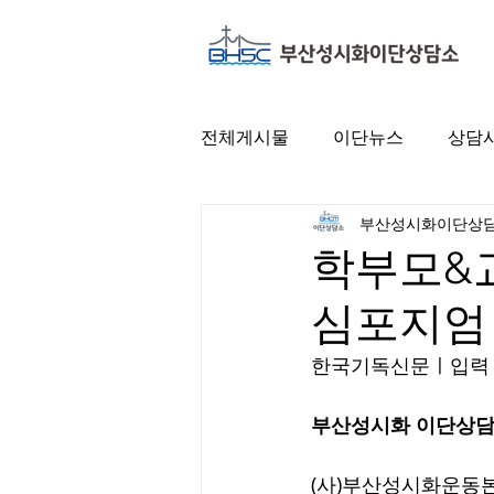
전체게시물
이단뉴스
상담
부산성시화이단상
학부모&
심포지엄
한국기독신문ㅣ입력 : 20
부산성시화 이단상담소
(사)부산성시화운동본