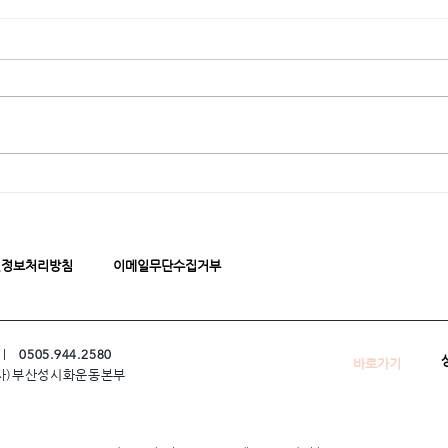
인정보처리방침
이메일무단수집거부
 ㅣ
0505.944.2580
바로가기
 (사)부산성시화운동본부