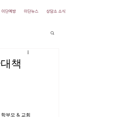
이단예방
이단뉴스
상담소 소식
단대책
 학부모 & 교회