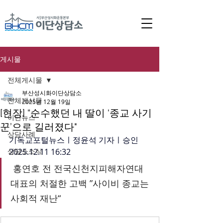
게시물
전체게시물
부산성시화이단상담소
전체게시물
2025년 12월 19일
[현장] “순수했던 내 딸이 ‘종교 사기
이단뉴스
꾼’으로 길러졌다"
상담사례
기독교포털뉴스ㅣ
정윤석 기자ㅣ승인 
상담소소식
2025.12.11 16:32
홍연호 전 전국신천지피해자연대 
대표의 처절한 고백 ”사이비 종교는 
사회적 재난“