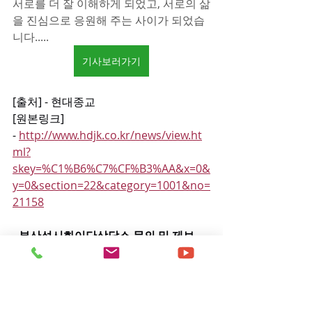
서로를 더 잘 이해하게 되었고, 서로의 삶
을 진심으로 응원해 주는 사이가 되었습
니다.....
기사보러가기
[출처] - 현대종교
[원본링크] 
- 
http://www.hdjk.co.kr/news/view.ht
ml?
skey=%C1%B6%C7%CF%B3%AA&x=0&
y=0&section=22&category=1001&no=
21158
- 부산성시화이단상담소 문의 및 제보 
0505-944-2580 -
이단뉴스