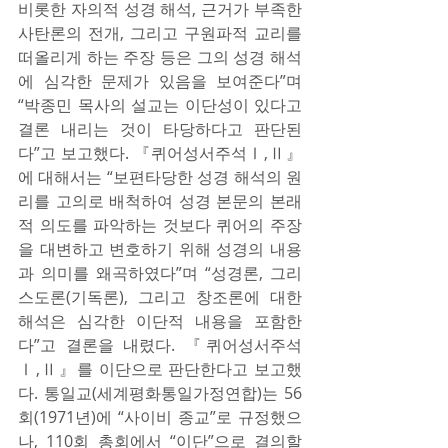
비롯한 자의적 성경 해석, 근거가 부족한 
사탄론의 전개, 그리고 구원파적 교리를 
떠올리게 하는 주장 등은 그의 성경 해석
에 심각한 문제가 있음을 보여준다”며 
“박종민 목사의 설교는 이단성이 있다고 
결론 내리는 것이 타당하다고 판단된
다”고 보고했다. 『퀴어성서주석Ⅰ,Ⅱ』
에 대해서는 “보편타당한 성경 해석의 원
리를 고의로 배척하여 성경 본문의 본래
적 의도를 파악하는 것보다 퀴어의 주장
을 대변하고 변호하기 위해 성경의 내용
과 의미를 왜곡하였다”며 “성경론, 그리
스도론(기독론), 그리고 창조론에 대한 
해석은 심각한 이단적 내용을 포함한
다”고 결론을 내렸다. 『퀴어성서주석
Ⅰ,Ⅱ』를 이단으로 판단한다고 보고했
다. 통일교(세계평화통일가정연합)는 56
회(1971년)에 “사이비 종교”로 규정했으
나, 110회 총회에서 “이단”으로 결의할 