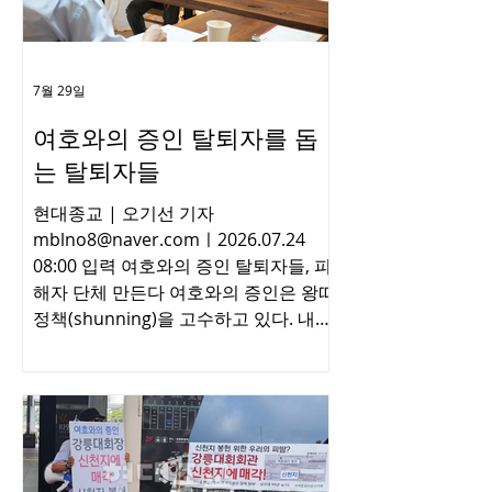
section=22&category=42290&item=
&no=21261 - 부산성시화이단상담소
문의 및 제보 0505-944-2580 -
7월 29일
여호와의 증인 탈퇴자를 돕
는 탈퇴자들
현대종교 | 오기선 기자
mblno8@naver.comㅣ2026.07.24
08:00 입력 여호와의 증인 탈퇴자들, 피
해자 단체 만든다 여호와의 증인은 왕따
정책(shunning)을 고수하고 있다. 내보
낸 자(제명자나 이탈자)에 대해 관계를
끊게 함으로써, 다시 회중으로 돌아오게
하려는 ‘사랑의 마련’이라는 것이 여호와
의 증인 측의 논리다. 하지만 준비 없이
사회로 몰린 탈증인(여호와의 증인 탈퇴
자)들은 많은 어려움을 겪는다. 작년 8월