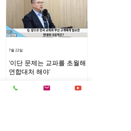
용하는 탈증인(여호와의 증인 탈퇴자)들
의 이야기를 토대로 이들이 겪는 학교생
활의 어려움을 짚어봤다. ■ 같은 학교,
다른 세계 ■ 좁아지는 인간관계 ■ 가기
싫은 죽음의 기념식, 가고 싶은 수련회 -
Copyrights ⓒ 월간 「현대종교」 허락
없이 무단 전재 및 재배포금지 - [출처] -
7월 22일
현대종교 [원본링크] -
'이단 문제는 교파를 초월해
http://www.hdjk.co.kr/news/view.htm
l?
연합대처 해야'
section=22&category=1004&item=10
출연 : 탁지일 소장, 조하나 실장 (부산성
14&no=21270 - 부산성시화이단상담소
시화 이단상담소) 편집 : 박지수 인턴 [출
문의 및 제보 0505-944
처] - CBS사랑방 [영상링크] -
https://www.youtube.com/shorts/W
0gVH4TGlBw - 부산성시화이단상담소
문의 및 제보 0505-944-2580 -