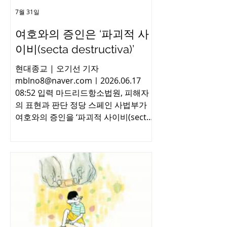
7월 31일
여호와의 증인은 ‘파괴적 사
이비(secta destructiva)’
현대종교 | 오기선 기자
mblno8@naver.comㅣ2026.06.17
08:52 입력 마드리드항소법원, 피해자
의 표현과 판단 정당 스페인 사법부가
여호와의 증인을 ‘파괴적 사이비(secta
destructiva)’로 지칭하는 표현의 정당
성을 인정했다. 명예훼손이 아니라 피해
자들의 고발 의도에 기반한 표현으로 본
것이다. 스페인 언론 「eldiario.es」에
따르면 마드리드항소법원은 탈퇴 신도
들이 여호와의 증인을 상대로 제기한 소
송에서 해당 종교의 관행으로 피해를 입
었다고 주장하는 이들이 자신을 ‘피해
자’로 규정하고 단체를 결성할 수 있으