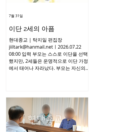
며, 해당 종교를 ‘파괴적 사이비’로 부를
수 있다고 판결했다. 표현의 자유 범위
7월 31일
안에 포함된다는 설명이다. -
이단 2세의 아픔
Copyrights ⓒ 월간 「현대종교」 허락
없이 무단 전재 및 재배포금지 - ​ ​ [출처]
현대종교 | 탁지일 편집장
- 현대종교 [원본링크] -
jiiltark@hanmail.netㅣ2026.07.22
http://www.hdjongkyo.co.kr/news/vi
08:00 입력 부모는 스스로 이단을 선택
ew.htm
했지만, 2세들은 운명적으로 이단 가정
에서 태어나 자라났다. 부모는 자신의
선택에 대해 책임지는 것이 당연하지만,
자신의 의사와는 무관하게 이단에 속한
부모를 둔 2세들에게 이단이라는 주홍
글씨를 새기는 것은 부당하다. -
Copyrights ⓒ 월간 「현대종교」 허락
없이 무단 전재 및 재배포금지 - ​ ​ [출처]
- 현대종교 [원본링크] -
http://www.hdjk.co.kr/news/view.htm
l?