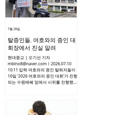
허용됐다고는 하지만 고등교육 금지 등
여러 교리로 인해 사회에서 적응할 기반
이 없는 데다가, 교리상으로 부모도 자
녀와 단절하기 때문이다. 여호와의 증인
신도들의 탈퇴를 돕고, 탈퇴 후 사회적
7월 28일
응에 어려움을 겪는 탈퇴자들을 돕기 위
탈증인들, 여호와의 증인 대
해 선배 탈증인들이 모여, 피해자 단체
를 만들기 위해 노력하고 있다. 서울 모
회장에서 진실 알려
처에서 네이버 카페 <여호와의 증인 카
현대종교 | 오기선 기자
페> 닉네임 ‘리틀빅’과 ‘마취타워’를 만나
mblno8@naver.comㅣ2026.07.10
여호와의 증인이 가진 논란들과
10:11 입력 여호와의 증인 탈퇴자들이
10일 ‘2026 여호와의 증인 대회’가 진행
되는 수원메쎄 앞에서 시위를 진행했다.
▲시위 중인 여호와의 증인 탈퇴자(좌)
와 대회장 인근 건물에 걸린 대형 현수
막(우) 대회에 찾아오는 여호와의 증인
신도들에게 진실을 알리기 위해 나선 이
들은 ▲강릉대회장 신천지 매각 ▲종교