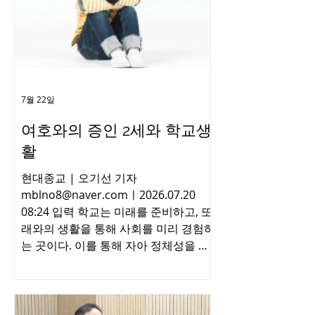
적 이유로 가족과의 단절 ▲왕국회관 매
각 대금 미국 송금 등의 내용이 담긴 피
켓과 현수막을 걸었다. 이번 시위는 10
일 시작해 대회가 마치는 12일까지 진행
될 예정이다. ▲왕국회관 매각 대금 미
국 송금 관련 현수막(좌)과 시위 중인 탈
7월 22일
퇴자들(우) - Copyrights ⓒ 월간 「현대
여호와의 증인 2세와 학교생
종교」 허락없이 무단 전재 및 재배포금
지 - ​ [출처] - 현대종교 [원본링크] -
활
http://hdjongkyo.co.kr/news/view.ht
현대종교 | 오기선 기자
ml?section=22&categor
mblno8@naver.comㅣ2026.07.20
08:24 입력 학교는 미래를 준비하고, 또
래와의 생활을 통해 사회를 미리 경험하
는 곳이다. 이를 통해 자아 정체성을 확
립하고, 인간관계를 습득해 나간다. 하
지만 그렇지 못한 이들도 있다. 여호와
의 증인 가정에서 자란 청소년들이다.
네이버카페 <여호와의 증인 카페>를 이