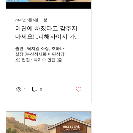
2026년 8월 5일
∙
1
분
이단에 빠졌다고 감추지
마세요!...피해자이지 가해
자가 아닙니다
출연 : 탁지일 소장, 조하나
실장 (부산성시화 이단상담
소) 편집 : 박지수 인턴 [출
처] - CBS사랑방 [영상링크]
-
https://www.youtube.com/shorts/GCF15VjsFGI
- 부산성시화이단상담소 문
의 및 제보 0505-944-2580 -
1
0