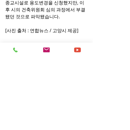
종교시설로 용도변경을 신청했지만, 이
후 시의 건축위원회 심의 과정에서 부결
됐던 것으로 파악됐습니다.
[사진 출처 : 연합뉴스 / 고양시 제공]
[원본링크]
https://news.kbs.co.kr/news/pc/view/
view.do?ncd=7870497&ref=A
- 부산성시화이단상담소 문의 및 제보 
0505-944-2580 -
이단뉴스
댓글
댓글을 입력하세요.