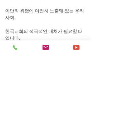
이단의 위험에 여전히 노출돼 있는 우리 
사회.
한국교회의 적극적인 대처가 필요할 때
입니다.
GOODTV NEWS 부울경본부 이진웁니
다.
[출처] - 
GOODTV
[원본링크] - 
https://news.goodtv.co.kr/goodtv_ne
ws_detail.asp?idx=18418
- 부산성시화이단상담소 문의 및 제보 
0505-944-2580 -