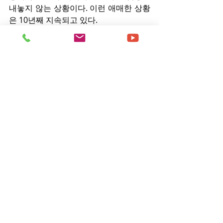
내놓지 않는 상황이다. 이런 애매한 상황
은 10년째 지속되고 있다.
한국교회는 성도들이 다락방에 대해 어
떻게 받아들여야 하는지 혼란스러운 분
위기가 조성되었다. 다락방이 예장개혁 
교단에 소속해 있다고는 하나 예장개혁
의 지도를 받는다기 보다는 사실상 다락
방이 주도하는 모양새다. 경기1노회가 
탈퇴 당시에도 “총회 지도부들은 개혁교
단의 신학적 정체성을 지키고 보수하려
는 노력보다는 구 다락방 전도총회 측의 
눈치 보기에만 급급하고 모든 총회의 행
사가 구 다락방 중심으로 이루어(지고 있
다)”고 말했다. 다락방 색깔이 강한 예장
개혁 교단에 대한 다른 교단의 입장은 전
무하다. 한기총에서도 다락방을 해지한 
바 있고, 기독 일간지에서도 홍보해 문제
가 없는 것처럼 보이지만, 결의한 교단은 