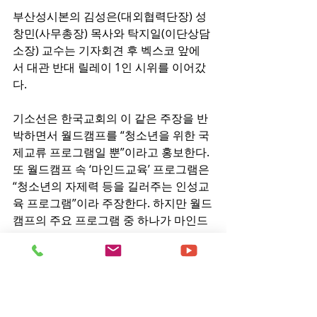
부산성시본의 김성은(대외협력단장) 성
창민(사무총장) 목사와 탁지일(이단상담
소장) 교수는 기자회견 후 벡스코 앞에
서 대관 반대 릴레이 1인 시위를 이어갔
다.
기소선은 한국교회의 이 같은 주장을 반
박하면서 월드캠프를 “청소년을 위한 국
제교류 프로그램일 뿐”이라고 홍보한다. 
또 월드캠프 속 ‘마인드교육’ 프로그램은 
“청소년의 자제력 등을 길러주는 인성교
육 프로그램”이라 주장한다. 하지만 월드
캠프의 주요 프로그램 중 하나가 마인드
교육이고, 박옥수가 주 강사로 나서 성경 
등을 주제로 강연한다는 점에서 한국교
회 이단 전문가들은 “결국 이단 교리 포
교의 장”이라고 재반박한다.