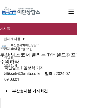
게시물
전체게시물
부산성시화이단상담소
전체게시물
2024년 7월 11일
부산 벡스코서 열리는 ‘IYF 월드캠프’
이단뉴스
주의하라
상담사례
국민일보ㅣ
임보혁 기자 
상담소소식
bossem@kmib.co.kr
ㅣ
입력 : 
2024-07-
09 03:01
부산성시본 기자회견