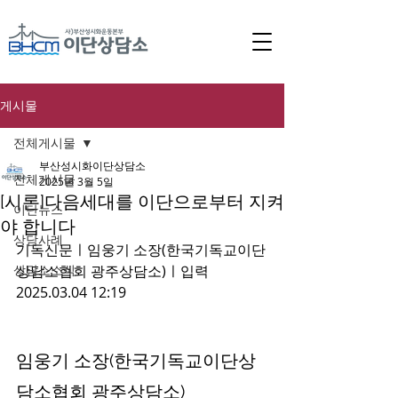
게시물
전체게시물
부산성시화이단상담소
전체게시물
2025년 3월 5일
[시론]다음세대를 이단으로부터 지켜
이단뉴스
야 합니다
상담사례
기독신문ㅣ임웅기 소장(한국기독교이단
상담소소식
상담소협회 광주상담소)ㅣ입력 
2025.03.04 12:19
임웅기 소장(한국기독교이단상
담소협회 광주상담소)