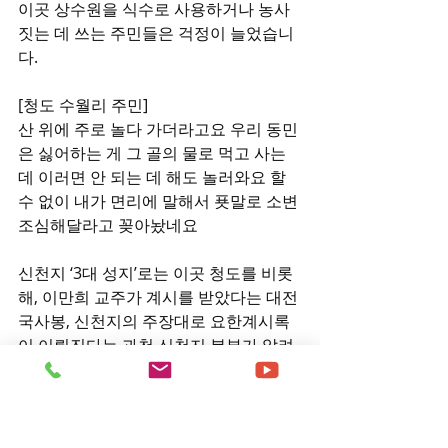
이곳 상수원을 식수로 사용하거나 농사 
짓는 데 쓰는 주민들은 걱정이 늘었습니
다.
[청도 수월리 주민]
산 위에 주로 놀다 가더라고요 우리 동민
은 싫어하는 게 그 골의 물로 먹고 사는
데 이러면 안 되는 데 해도 놀러와요 할 
수 없이 내가 면리에 말해서 푯말로 소변 
조심해달라고 꽂아놨네요
신천지 ‘3대 성지’로는 이곳 청도를 비롯
해, 이만희 교주가 계시를 받았다는 대전 
국사봉, 신천지의 주장대로 요한계시록
이 이뤄진다는 과천 신천지 본부가 알려
져 있습니다.
특히 신천지 대구 다대오지파는 이만희 
교주 출생지인 청도를 '빛의 성지'라고 소