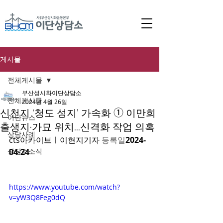
게시물
전체게시물
부산성시화이단상담소
전체게시물
2024년 4월 26일
신천지 ‘청도 성지’ 가속화 ➀ 이만희
이단뉴스
출생지·가묘 위치...신격화 작업 의혹
상담사례
cts아카이브ㅣ이현지기자 
등록일
2024-
상담소소식
04-24
https://www.youtube.com/watch?
v=yW3Q8Feg0dQ