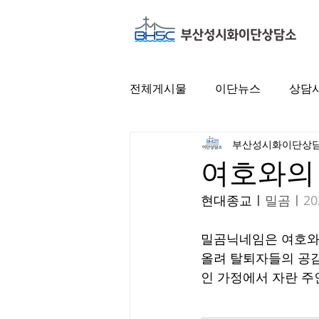
전체게시물
이단뉴스
상담
부산성시화이단상
여호와의 
현대종교ㅣ
밀곰ㅣ
20
밀곰닉네임은 여호와의
올려 탈퇴자들의 공감
인 가정에서 자란 주