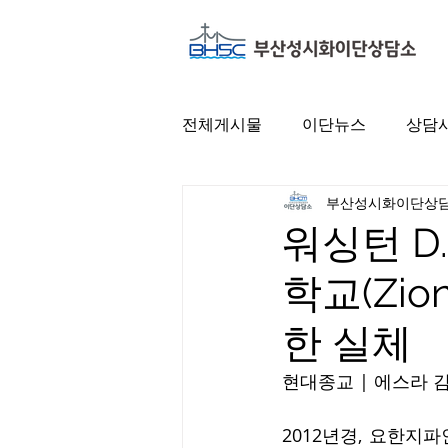
전체게시물
이단뉴스
상담
부산성시화이단상
워싱턴 D
학교(Zion
한 실체
현대종교 | 에스라 김 목사
2012년경, 요한지