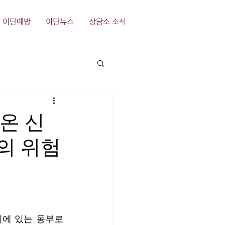
이단예방
이단뉴스
상담소 소식
시온 신
)”의 위험
리에 있는 동부로 