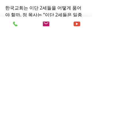
한국교회는 이단 2세들을 어떻게 품어
야 할까. 정 목사는 “이단 2세들은 일종
의 ‘종교적 난민’이라 본다”며 “한국교회
가 이단에서 탈퇴하고 싶지만, 경제적 문
제 등으로 어려움을 겪는 다음세대를 위
해 징검다리 역할을 할 기관사역에도 나
섰으면 한다. 경제적 신앙적으로 자립할 
수 있도록 도울 ‘신앙 쉼터’ 같은 여건 마
련에도 관심을 두면 좋겠다”고 당부했다.
임보혁 
기자 (bossem@kmib.co.kr)
Copyright ⓒ 국민일보. All rights 
reserved. 무단 전재 및 재배포 금지.
[원본링크]
https://n.news.naver.com/article/005
/0001597385?lfrom=kakao