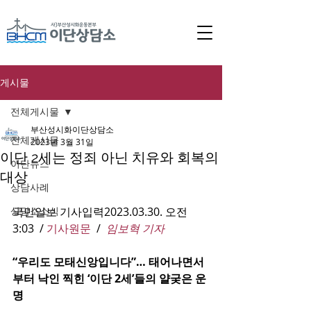
게시물
전체게시물
부산성시화이단상담소
전체게시물
2023년 3월 31일
이단 2세는 정죄 아닌 치유와 회복의
이단뉴스
대상
상담사례
상담소소식
국민일보 기사입력2023.03.30. 오전 
3:03  / 
기사원문
  /  
임보혁 기자
“우리도 모태신앙입니다”… 태어나면서
부터 낙인 찍힌 ‘이단 2세’들의 얄궂은 운
명