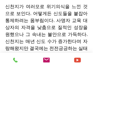
신천지가 여러모로 위기의식을 느낀 것
으로 보인다. 어떻게든 신도들을 붙잡아 
통제하려는 몸부림이다. 사명자 교육 대
상자의 자격을 낮춤으로 질적인 성장을 
원했으나 그 속내는 불안으로 가득하다. 
신천지는 매년 신도 수가 증가한다며 자
랑해왔지만 결국에는 전전긍긍하는 실태
다.​​
- Copyrights ⓒ 월간 「현대종교」 허
락없이 무단 전재 및 재배포 금지 -
원문기사 - 
http://www.hdjongkyo.co.kr/news/vie
w.html 
section=22&category=1001&no=1859
6