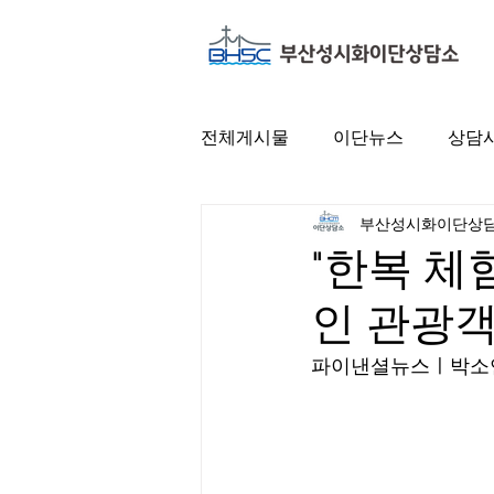
전체게시물
이단뉴스
상담
부산성시화이단상
"한복 체
인 관광객
파이낸셜뉴스ㅣ박소연 기자ㅣ