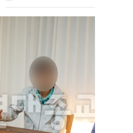
2026.07.22 08:00 입력 부모는 스스로 이단을 선택했지만, 2
세들은 운명적으로 이단 가정에서 태어나 자라났다. 부모는
자신의 선택에 대해 책임지는 것이 당연하지만, 자신의 의사
와는 무관하게 이단에 속한 부모를 둔 2세들에게 이단이라는
주홍글씨를 새기는 것은 부당하다. - Copyrights ⓒ 월간 「현
대종교」 허락없이 무단 전재 및 재배포금지 - ​ ​ [출처] - 현대
종교 [원본링크] - http://www.hdjk.co.kr/news/view.html?
section=22&category=42290&item=&no=21261 - 부산성
시화이단상담소 문의 및 제보 0505-944-2580 -