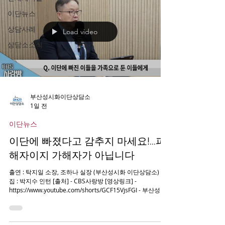
이단뉴스
상담사례
Load video
상담소소식
부산성시화이단상담소
1일 전
이단뉴스
이단에 빠졌다고 감추지 마세요!...피
해자이지 가해자가 아닙니다
출연 : 탁지일 소장, 조하나 실장 (부산성시화 이단상담소) 편
집 : 박지수 인턴 [출처] - CBS사랑방 [영상링크] -
https://www.youtube.com/shorts/GCF15VjsFGI - 부산성시
화이단상담소 문의 및 제보 0505-944-2580 -