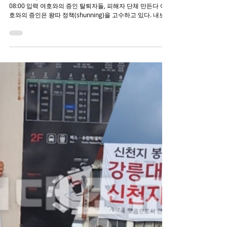
여호와의 증인 탈퇴자를 돕는 탈퇴자
들
현대종교 | 오기선 기자 mblno8@naver.comㅣ2026.07.24
08:00 입력 여호와의 증인 탈퇴자들, 피해자 단체 만든다 여
호와의 증인은 왕따 정책(shunning)을 고수하고 있다. 내보낸
자(제명자나 이탈자)에 대해 관계를 끊게 함으로써, 다시 회중
으로 돌아오게 하려는 ‘사랑의 마련’이라는 것이 여호와의 증
인 측의 논리다. 하지만 준비 없이 사회로 몰린 탈증인(여호와
의 증인 탈퇴자)들은 많은 어려움을 겪는다. 작년 8월 허용됐
다고는 하지만 고등교육 금지 등 여러 교리로 인해 사회에서
적응할 기반이 없는 데다가, 교리상으로 부모도 자녀와 단절
하기 때문이다. 여호와의 증인 신도들의 탈퇴를 돕고, 탈퇴 후
사회적응에 어려움을 겪는 탈퇴자들을 돕기 위해 선배 탈증
인들이 모여, 피해자 단체를 만들기 위해 노력하고 있다. 서울
모처에서 네이버 카페 <여호와의 증인 카페> 닉네임 ‘리틀
빅’과 ‘마취타워’를 만나 여호와의 증인이 가진 논란들과