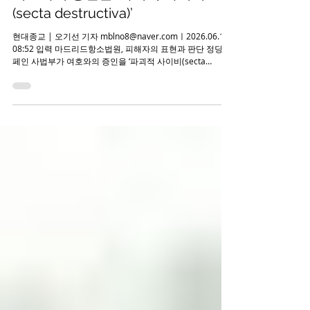
여호와의 증인은 ‘파괴적 사이비
(secta destructiva)’
현대종교 | 오기선 기자 mblno8@naver.comㅣ2026.06.17
08:52 입력 마드리드항소법원, 피해자의 표현과 판단 정당 스
페인 사법부가 여호와의 증인을 ‘파괴적 사이비(secta
destructiva)’로 지칭하는 표현의 정당성을 인정했다. 명예훼
손이 아니라 피해자들의 고발 의도에 기반한 표현으로 본 것
이다. 스페인 언론 「eldiario.es」에 따르면 마드리드항소법
원은 탈퇴 신도들이 여호와의 증인을 상대로 제기한 소송에
서 해당 종교의 관행으로 피해를 입었다고 주장하는 이들이
자신을 ‘피해자’로 규정하고 단체를 결성할 수 있으며, 해당 종
교를 ‘파괴적 사이비’로 부를 수 있다고 판결했다. 표현의 자유
범위 안에 포함된다는 설명이다. - Copyrights ⓒ 월간 「현대
종교」 허락없이 무단 전재 및 재배포금지 - ​ ​ [출처] - 현대종
교 [원본링크] - http://www.hdjongkyo.co.kr/news/view.htm